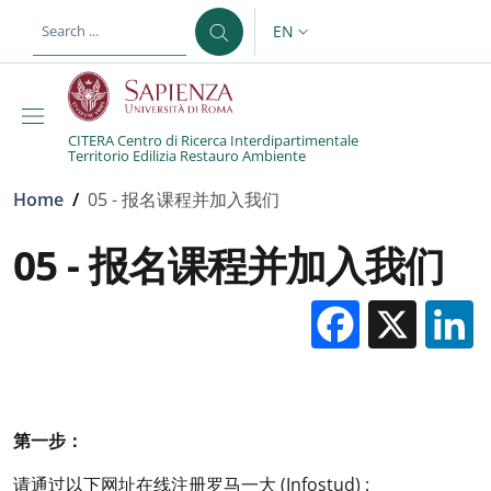
Skip to main content
Skip to footer content
EN
LANGUAGE SWITCHER: CURR
CITERA Centro di Ricerca Interdipartimentale
Territorio Edilizia Restauro Ambiente
Breadcrumb
Home
/
05 - 报名课程并加入我们
05 - 报名课程并加入我们
Facebo
X
第一步：
请通过以下网址在线注册罗马一大 (Infostud) :