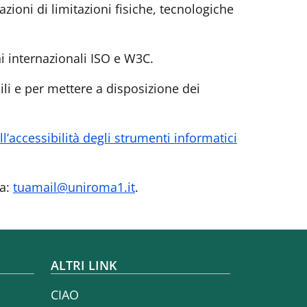
uazioni di limitazioni fisiche, tecnologiche
i internazionali ISO e W3C.
li e per mettere a disposizione dei
l’accessibilità degli strumenti informatici
 a:
tuamail@uniroma1.it
.
ALTRI LINK
CIAO