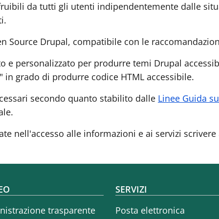
fruibili da tutti gli utenti indipendentemente dalle sit
i.
Open Source Drupal, compatibile con le raccomandazion
 e personalizzato per produrre temi Drupal accessibi
e" in grado di produrre codice HTML accessibile.
cessari secondo quanto stabilito dalle
Linee Guida sul
ale.
ate nell'accesso alle informazioni e ai servizi scrivere
oter menu
EO
SERVIZI
istrazione trasparente
Posta elettronica