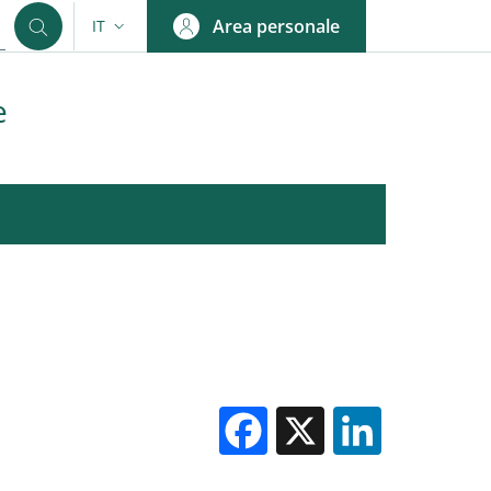
Area personale
IT
SELETTORE LINGUA: CURRENT LANGUAGE
e
Facebook
X
Linked