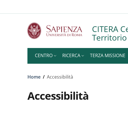
Slim to
Salta al contenuto principale
Skip to footer content
CITERA Ce
Territori
CENTRO
RICERCA
TERZA MISSIONE
Briciole di pane
Home
/
Accessibilità
Accessibilità